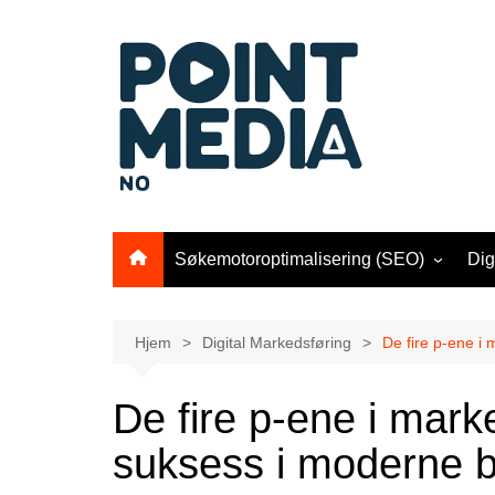
Hopp
til
innhold
Søkemotoroptimalisering (SEO)
Dig
SEO & SEM
Dig
Intern lenking
Ep
Hjem
Digital Markedsføring
De fire p-ene i 
SEO-verktøy
Ahrefs
Go
De fire p-ene i mark
Moz Pro
Go
suksess i moderne be
SEMRus
Go
Go