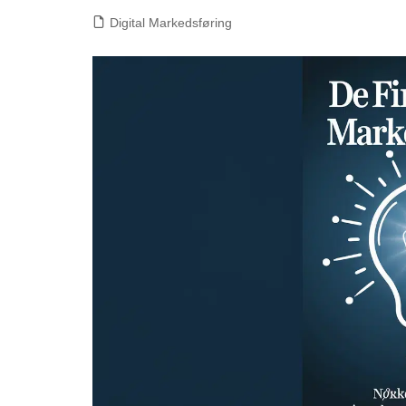
Digital Markedsføring
Go
He
Ko
Me
Mi
(Bi
Fa
(M