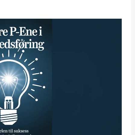
ogle Tag Manager
lhetlig markedsføring
nverteringsoptimalisering
rkevarebygging
crosoft Markedsføring
ng)
cebook Markedsføring
eta)