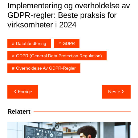
Implementering og overholdelse av
GDPR-regler: Beste praksis for
virksomheter i 2024
Datahåndtering
GDPR
GDPR (General Data Protection Regulation)
Overholdelse Av GDPR-Regler
Innleggsnavigasjon
Forrige
Neste
Relatert