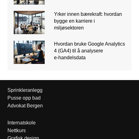
Yrker innen bærekraft: hvordan
bygge en karriere i
miljøsektoren
Hvordan bruke Google Analytics
4 (GA4) til å analysere
e‑handelsdata
Sprinkleranlegg
Pusse opp bad
Advokat Bergen
Internatskole
Nettkurs
Grafisk design