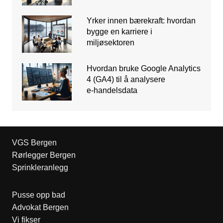
Yrker innen bærekraft: hvordan
bygge en karriere i
miljøsektoren
Hvordan bruke Google Analytics
4 (GA4) til å analysere
e‑handelsdata
VGS Bergen
Rørlegger Bergen
Sprinkleranlegg
Pusse opp bad
Advokat Bergen
Vi fikser