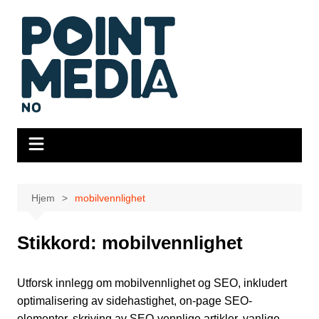
Hopp
til
innhold
Hjem
mobilvennlighet
Stikkord:
mobilvennlighet
Utforsk innlegg om mobilvennlighet og SEO, inkludert
optimalisering av sidehastighet, on-page SEO-
elementer, skriving av SEO-vennlige artikler, vanlige