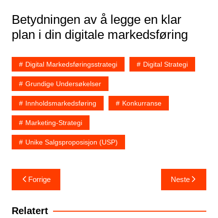
Betydningen av å legge en klar
plan i din digitale markedsføring
Digital Markedsføringsstrategi
Digital Strategi
Grundige Undersøkelser
Innholdsmarkedsføring
Konkurranse
Marketing-Strategi
Unike Salgsproposisjon (USP)
Innleggsnavigasjon
Forrige
Neste
Relatert